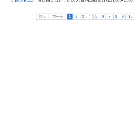
·
〖能源化工〗
瑞达期货日评：br2609合约短线预计在12000-1300
首页
前一页
1
2
3
4
5
6
7
8
9
10