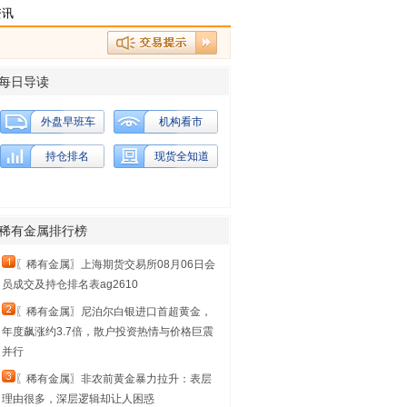
资讯
每日导读
外盘早班车
机构看市
持仓排名
现货全知道
稀有金属排行榜
〖稀有金属〗上海期货交易所08月06日会
员成交及持仓排名表ag2610
〖稀有金属〗尼泊尔白银进口首超黄金，
年度飙涨约3.7倍，散户投资热情与价格巨震
并行
〖稀有金属〗非农前黄金暴力拉升：表层
理由很多，深层逻辑却让人困惑