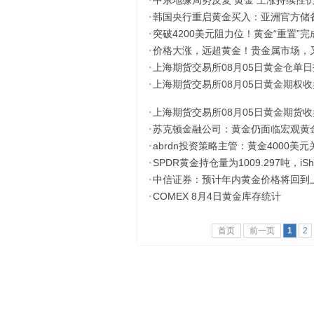
·
中东地缘局势反复 黄金 上涨持续性
·
韩国央行重启黄金买入：亚洲官方储
·
突破4200美元阻力位！黄金“重置”
·
价格大涨，远超黄金！贵金属市场，又
·
上海期货交易所08月05日黄金仓单日
·
上海期货交易所08月05日黄金期权
·
上海期货交易所08月05日黄金期货
·
苏克顿金融公司：黄金仍面临宏观黄
·
abrdn投资策略主管：黄金4000美
·
SPDR黄金持仓量为1009.297吨，iSh
·
中信证券：预计年内黄金价格将回到
·
COMEX 8月4日黄金库存统计
首页
前一页
1
2