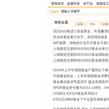
新闻首页
金属市场
农产品
能源化
关键字:
稀贵金属
全部
黄金
白银
·
尼泊尔白银进口首超黄金，年度飙涨约
·
非农前黄金暴力拉升：表层理由很多
·
IMF披露：加纳央行去年买黄金亏损1
·
上海期货交易所08月06日黄金仓单日
·
上海期货交易所08月06日黄金期权
·
上海期货交易所08月06日黄金期货
·
2026年上半年我国黄金产量同比下降1
·
中国黄金协会：上半年我国黄金消费量5
·
黄金概念板块早盘高开 盛达资源高开9
·
SPDR黄金持仓量为1014.148吨，iSh
·
COMEX 8月5日黄金库存统计
·
8月5日LBMA黄金下午定盘价报每盎司4