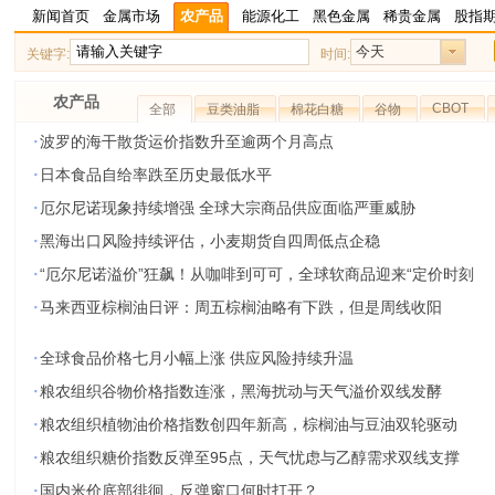
新闻首页
金属市场
农产品
能源化工
黑色金属
稀贵金属
股指
今天
关键字:
时间:
农产品
CBOT
全部
豆类油脂
棉花白糖
谷物
·
波罗的海干散货运价指数升至逾两个月高点
·
日本食品自给率跌至历史最低水平
·
厄尔尼诺现象持续增强 全球大宗商品供应面临严重威胁
·
黑海出口风险持续评估，小麦期货自四周低点企稳
·
“厄尔尼诺溢价”狂飙！从咖啡到可可，全球软商品迎来“定价时刻
·
马来西亚棕榈油日评：周五棕榈油略有下跌，但是周线收阳
·
全球食品价格七月小幅上涨 供应风险持续升温
·
粮农组织谷物价格指数连涨，黑海扰动与天气溢价双线发酵
·
粮农组织植物油价格指数创四年新高，棕榈油与豆油双轮驱动
·
粮农组织糖价指数反弹至95点，天气忧虑与乙醇需求双线支撑
·
国内米价底部徘徊，反弹窗口何时打开？